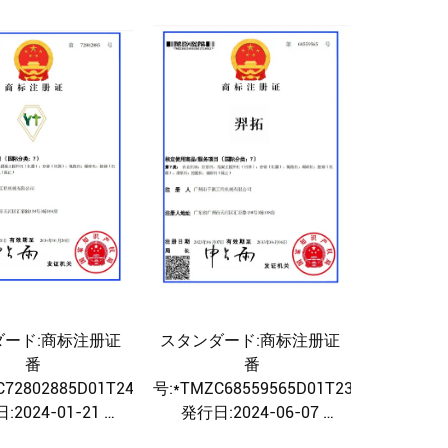
ダード:商标注册证
スタンダード:商标注册证
番
番
72802885D01T240213*
号:*TMZC68559565D01T230627*
:2024-01-21
発行日:2024-06-07
:2034-01-20
効用期限:2033-06-06