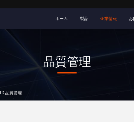
ホーム
製品
企業情報
お
品質管理
,.LTD 品質管理