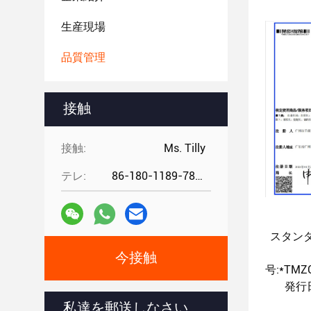
生産現場
品質管理
接触
接触:
Ms. Tilly
テレ:
86-180-1189-7808
スタン
今接触
号:*TMZC
発行日
効用期限
私達を郵送しなさい