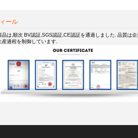
フィール
品は,順次 BV認証,SGS認証,CE認証を通過しました. 品質
生産過程を制御しています.