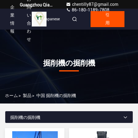
chentilly87@gmail.com
Guangzhou Qianyuan Construction Machinery Co,.LTD
企
問
86-180-1189-7808
業
い
引
Japanese
情
合
用
報
わ
せ
掘削機の掘削機
ホーム
>
製品
>
中国 掘削機の掘削機
掘削機の掘削機