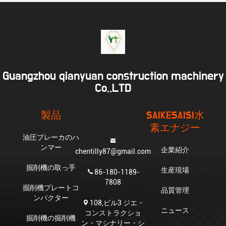
Guangzhou qianyuan construction machinery
Co,.LTD
製品
SAIKESAISI水
素エナジー
油圧ブレーカのハ
ンマー
企業紹介
chentilly87@gmail.com
掘削機の取っ手
生産現場
86-180-1189-
7808
掘削機プレートコ
品質管理
ンパクター
108,ビル3 ジエ・
ニュース
コンストラクショ
掘削機の掘削機
ン・マシナリー・シ