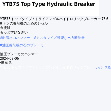
YTB75 トップタイプ / トライアングルハイドロリックブレーカー 75 6-
8 トンの掘削機のためのシゼル
今接触
もっと学びなさい
#
耐着水力ハンマー
#
カスタマイズ可能な水力断熱器
#
油圧掘削機の石のブレーカ
油圧ブレーカのハンマー
2024-08-06
48 意見
YTB75 トップタイプ / トライアングルハイドロリックブレ
もっと見る
ーカー75 シゼル 6-8トンのスーツ YTB75 トップタイプ/三角液圧断片
トップタイプ 水力断熱器 商品/モデル ユニット YTB45T YTB68/70T
YTB75T YTB85T YTB100T YTB135T YTB140T YTB150T YTB155T
YTB165T YTB175T YTB185T YTB195T ...
もっと見る
来場者のメッセージ
伝言を残す