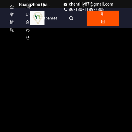
chentilly87@gmail.com
Guangzhou Qianyuan Construction Machinery Co,.LTD
企
問
86-180-1189-7808
業
い
引
Japanese
情
合
用
報
わ
せ