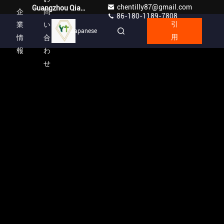
chentilly87@gmail.com
Guangzhou Qianyuan Construction Machinery Co,.LTD
企
問
86-180-1189-7808
業
い
引
Japanese
情
合
用
報
わ
せ