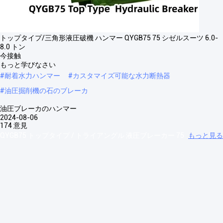
トップタイプ/三角形液圧破機 ハンマー QYGB75 75 シゼルスーツ 6.0-
8.0 トン
今接触
もっと学びなさい
#
耐着水力ハンマー
#
カスタマイズ可能な水力断熱器
#
油圧掘削機の石のブレーカ
油圧ブレーカのハンマー
2024-08-06
174 意見
QYGB75 トップタイプ / トライアングル 液圧ブレーカー 75
もっと見る
チェイセル スーツ 6.0-8.0 トン QYGBトップタイプ 水力断熱器 商品/モ
デル ユニット 45T 68/70 年T 75T 85T 100T 135T 140T 150T 155T 165T
175T B について185T 195T B について210T 体重 キロ 100/120 298 421
577 973 ...
もっと見る
来場者のメッセージ
伝言を残す