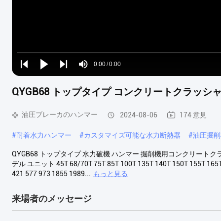
Loaded
:
0%
0:00
/
0:00
Play
Play
Play
Mute
Current
Duration
next
next
QYGB68 トップタイプ コンクリートクラッ
Time
油圧ブレーカのハンマー
2024-08-06
174 意見
#
耐着水力ハンマー
#
カスタマイズ可能な水力断熱器
#
油圧掘削
QYGB68 トップタイプ 水力破機 ハンマー 掘削機用コンクリートク
デル ユニット 45T 68/70T 75T 85T 100T 135T 140T 150T 155T 
421 577 973 1855 1989...
もっと見る
来場者のメッセージ