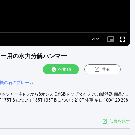
Auto
Picture-
Fullscre
in-
Picture
シャー用の水力分解ハンマー
今接触
共有
機の石のブレーカ
ラッシャー 4トンから8オンス QYGBトップタイプ 水力断熱器 商品/モ
165T 175T B について185T 195T B について210T 体重 キロ 100/120 298
伝言を残す