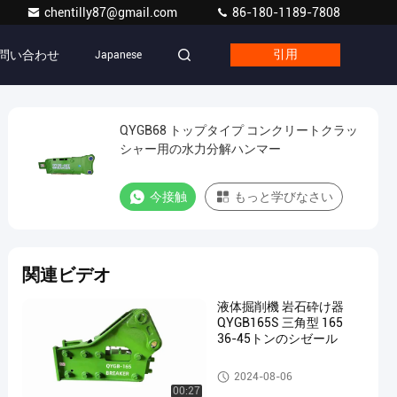
chentilly87@gmail.com
86-180-1189-7808
問い合わせ
Japanese
引用
QYGB68 トップタイプ コンクリートクラッ
シャー用の水力分解ハンマー
今接触
もっと学びなさい
関連ビデオ
液体掘削機 岩石砕け器
QYGB165S 三角型 165
36-45トンのシゼール
油圧ブレーカのハンマー
2024-08-06
00:27