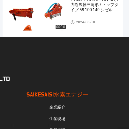
力断裂器三角形 / トップタ
イプ 68 100 140 シゼル
油圧ブレーカのハンマー
2024-08-10
00:10
YTB140 トップタイプ ハ
ンマー 140 シゼル 19-26
トンのスーツ
油圧ブレーカのハンマー
2024-08-06
00:05
.LTD
YTB68 トライアングルタ
イプ 水力断片機 68 シゼル
スーツ 4-8 トン掘削機
SAIKESAISI水素エナジー
油圧ブレーカのハンマー
2024-08-06
00:15
企業紹介
YTB53 トップタイプ / ト
生産現場
ライアングルハイドロリ
ックブレーカー 53 シゼル