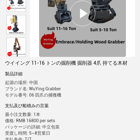
ウイイング 11-16 トンの掘削機 掘削器 4爪 持てる木材
製品詳細
起源の場所: 中国
ブランド名: WuYing Grabber
モデル番号: 06 四爪の捕獲機
支払及び船積みの言葉
最小注文数量: 1本
価格: RMB 16800 per sets
パッケージの詳細: 中立包装
受渡し時間: 5~8営業日
支払条件: T/T