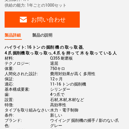
供給の能力: 1年ごとの1000セット
お問い合わせ
製品詳細
製品の説明
ハイライト:
16 トン の 掘削 機 の 取っ 取 器
,
4 爪 掘削機 取っ 取っ 取っ
,
4 爪 を 持っ て 木 を 取っ て いる 人
材料:
Q355 耐磨板
テクノロジー:
退屈
体重:
750キロ
人間化された設計:
費用対効果が高く 多用性
保証:
12ヶ月
適応:
11-16 トンの掘削機
基本構成要素:
シリンダー
歯:
4つ爪で
設置:
石材,木材,木材など
特徴:
高効率性
タイプを取り組みなさい:
水力・電子制御
条件:
新しい
ブランド:
ウイイング 掘削機の捕手 / 影のない爪
色:
グレー