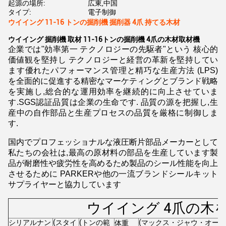
起源の場所:
広東,中国
タイプ:
電子制御
ウイイング 11-16 トンの掘削機 掘削器 4爪 持てる木材
ウイイング 掘削機 取材 11-16トンの掘削機 4爪の木材取材機
企業では"効率第一 テクノロジーの先駆者"という 核心的
価値観を堅持し テクノロジーと経営の革新を堅持してい
ます優れたパフォーマンス管理と精巧な生産方法 (LPS)
を全面的に促進する精密なマーケティングとブランド戦略
を実施し,総合的な運用効率を継続的に向上させていま
す.SGS認証品質は企業の生命です. 品質の源を把握し,生
産中の自作部品と生産プロセスの品質を厳格に制御しま
す.
国内でプロフェッショナルな液圧断片部品メーカーとして
私たちの会社は,最高の原材料の部品を生産しています製
品が耐磨性や疲労性を高めるため製品のシール性能を向上
させるために PARKERや他の一流ブランドシールキット
サプライヤーと協力しています
ウイイング 4爪の木
シリアルナン
(スタイ
(トンの範
(マックス・ジャウ・オー
体重