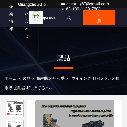
chentilly87@gmail.com
Guangzhou Qianyuan Construction Machinery Co,.LTD
企
問
86-180-1189-7808
業
い
引
Japanese
情
合
用
報
わ
せ
製品
ホーム
>
製品
>
掘削機の取っ手
>
ウイイング 11-16 トンの掘
削機 掘削器 4爪 持てる木材