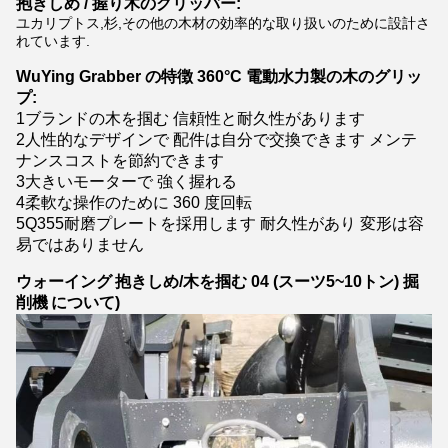
抱きしめ / 握り木のグリッバー:
ユカリプトス,杉,その他の木材の効率的な取り扱いのために設計さ
れています.
WuYing Grabber の特徴 360°C 電動水力製の木のグリッ
プ:
1ブランドの木を掴む 信頼性と耐久性があります
2人性的なデザインで 配件は自分で交換できます メンテ
ナンスコストを節約できます
3大きいモーターで 強く握れる
4柔軟な操作のために 360 度回転
5Q355耐磨プレートを採用します 耐久性があり 変形は容
易ではありません
掘
ウォーイング
抱きしめ/木を掴む 04 (スーツ5~10トン)
削機
について)