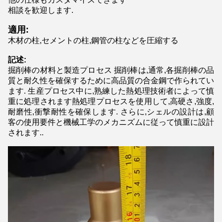
相談を歓迎します.
適用:
木材の柱,セメントの柱,鋼管の柱などを圧縮する
記述:
掘削棒の材料と製造プロセス 掘削棒は,通常,各掘削棒の品
質と耐久性を確保するために高品質の合金鋼で作られてい
ます. 生産プロセス中に,熟練した熱処理技術者によって慎
重に処理されます熱処理プロセスを使用して,高硬さ,強度,
耐磨性,衝撃耐性を確保します. さらに,シェルの設計は,顧
客の使用要件と機械工学のメカニズムに従って慎重に設計
されます..