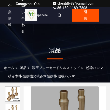
chentilly87@gmail.com
Guangzhou Qianyuan Construction Machinery Co,.LTD
企
問
86-180-1189-7808
業
い
引
Japanese
情
合
用
報
わ
せ
製品
ホーム
>
製品
>
液圧ブレーカードリルストッド
>
粉砕ハンマ
ー 積み木棒 掘削機の積み木掘削棒 破機ハンマー