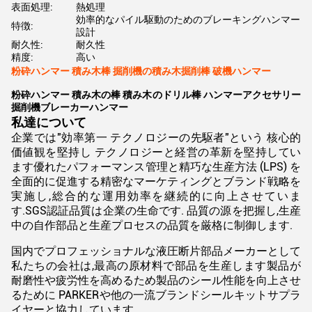
表面処理:
熱処理
効率的なパイル駆動のためのブレーキングハンマー
特徴:
設計
耐久性:
耐久性
精度:
高い
粉砕ハンマー 積み木棒 掘削機の積み木掘削棒 破機ハンマー
粉砕ハンマー 積み木の棒 積み木のドリル棒 ハンマーアクセサリー
掘削機ブレーカーハンマー
私達について
企業では"効率第一 テクノロジーの先駆者"という 核心的
価値観を堅持し テクノロジーと経営の革新を堅持してい
ます優れたパフォーマンス管理と精巧な生産方法 (LPS) を
全面的に促進する精密なマーケティングとブランド戦略を
実施し,総合的な運用効率を継続的に向上させていま
す.SGS認証品質は企業の生命です. 品質の源を把握し,生産
中の自作部品と生産プロセスの品質を厳格に制御します.
国内でプロフェッショナルな液圧断片部品メーカーとして
私たちの会社は,最高の原材料で部品を生産します製品が
耐磨性や疲労性を高めるため製品のシール性能を向上させ
るために PARKERや他の一流ブランドシールキットサプラ
イヤーと協力しています