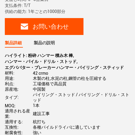
支払条件: T/T
供給の能力: 1年ごとの1000部分
お問い合わせ
製品詳細
製品の説明
ハイライト:
粉砕 ハンマー 積み木 棒
,
ハンマー・パイル・ドリル・ストッド
,
エグババター・ブレーカー ハンマー・パイリング・スティッド
材料:
42 crmo
用途:
木製の柱,水泥の柱,鋼管の柱を圧縮する
利点:
工場価格で高品質
原産地:
中国製
パイリング・ストッド / パイリング・ドリル・スト
タイプ:
ッド
1本
MOQ:
適用される産
建設工事
業:
適用する:
杭打ち
互換性:
各種パイルドライバに適しています
耐腐食性:
強い