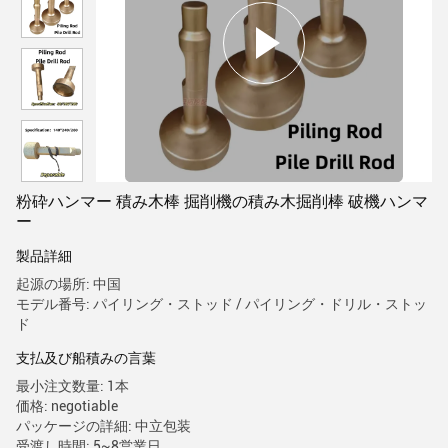
粉砕ハンマー 積み木棒 掘削機の積み木掘削棒 破機ハンマ
ー
製品詳細
起源の場所: 中国
モデル番号: パイリング・ストッド / パイリング・ドリル・ストッ
ド
支払及び船積みの言葉
最小注文数量: 1本
価格: negotiable
パッケージの詳細: 中立包装
受渡し時間: 5~8営業日