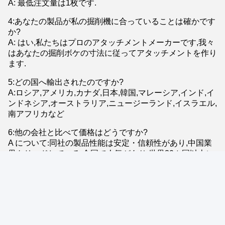
A: 最低注文量は1枚です.
4:あなたの製品が私の掘削機に合っていることは確かです
か?
A: はい,私たちはプロのアタッチメントメーカーです,我々
はあなたの掘削ボケの寸法に従ってアタッチメントを作り
ます.
5:どの国へ輸出されたのですか?
A:ロシア,アメリカ,カナダ,日本,韓国,マレーシア,インド,イ
ンドネシア,オーストラリア,ニュージーランド,イスラエル,
南アフリカなど
6:他の会社と比べて価格はどうですか?
A について
:
同社の製品性能は安定・信頼性があり,中国業
界をリードしている.全国で人気があり,世界30カ国以上に
輸出されている.顧客による広範な比較とフィードバック
に基づいて他の会社よりも競争力があります.
Tags:
エグババター・ブレーカー ハンマー・ドリル・ストッド