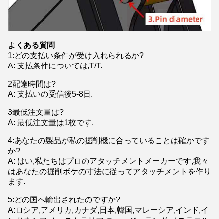
よくある質問
1
:
どの支払い条件が受け入れられるか?
A: 支払条件については,T/T.
2配達時間は?
A: 支払いの受信後5-8日.
3最低注文量は?
A: 最低注文量は1枚です.
4:あなたの製品が私の掘削機に合っていることは確かです
か?
A: はい,私たちはプロのアタッチメントメーカーです,我々
はあなたの掘削ボケの寸法に従ってアタッチメントを作り
ます.
5:どの国へ輸出されたのですか?
A:ロシア,アメリカ,カナダ,日本,韓国,マレーシア,インド,イ