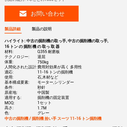
お問い合わせ
製品詳細
製品の説明
ハイライト:
中古の掘削機の取っ手
,
中古の掘削機の取っ手
,
16 トン の 掘削 機 の 取っ 取 器
材料:
Q355 耐磨板
テクノロジー:
退屈
体重:
750kg
人間化された設計:
費用対効果が高く 多用性
適応:
11-16 トンの掘削機
使用:
石,木材など
基本構成要素:
モーター,シリンダー
条件:
秒針
原産地:
中国製
適用する:
掘削機の固定装置
1セット
MOQ:
高さ:
1.7M
色:
グレー
中古の掘削機 / 掘削機 拾い手 スーツ 11-16 トン掘削機