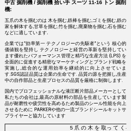
中古 掘削機 / 掘削機 拾い手 スーツ 11-16 トン 掘削
機:
五爪の木を掴むのは 木を掴む,鉄棒を掴む,ゴミを掴む,鉄の
家を解体する,甘草を掴む,竹を掴む,廃棄物を掴む,石を掴む
などに適しています.
企業では"効率第一 テクノロジーの先駆者"という 核心的
価値観を堅持し テクノロジーと経営の革新を堅持してい
ます優れたパフォーマンス管理と精巧な生産方法 (LPS) を
全面的に促進する精密なマーケティングとブランド戦略を
実施し,総合的な運用効率を継続的に向上させていま
す.SGS認証品質は企業の生命です. 品質の源を把握し,生産
中の自作部品と生産プロセスの品質を厳格に制御します.
国内でプロフェッショナルな液圧断片部品メーカーとして
私たちの会社は,最高の原材料の部品を生産しています製
品が耐磨性や疲労性を高めるため製品のシール性能を向上
させるために PARKERや他の一流ブランドシールキットサ
プライヤーと協力しています
5 爪 の 木 を 取っ て くる