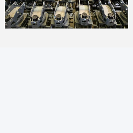
Tags:
掘削機 中古用破機
中古の掘削機の取っ手
使用済み掘削機の付属装置
接触
接触:
Ms. Huang
テレ:
86-180-1189-7808