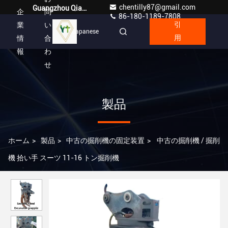
chentilly87@gmail.com
Guangzhou Qianyuan Construction Machinery Co,.LTD
企
問
86-180-1189-7808
業
い
引
Japanese
情
合
用
報
わ
せ
製品
ホーム
>
製品
>
中古の掘削機の固定装置
>
中古の掘削機 / 掘削
機 拾い手 スーツ 11-16 トン掘削機