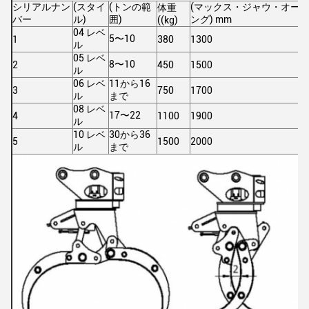
シリアルナン
(スタイ
(トンの範
(マックス・ジャウ・オー
体重
バー
ル)
囲)
ング) mm
((kg)
04 レベ
5〜10
1
380
1300
ル
05 レベ
8〜10
2
450
1500
ル
06 レベ
11から16
3
750
1700
ル
まで
08 レベ
17〜22
4
1100
1900
ル
10 レベ
30から36
5
1500
2000
ル
まで