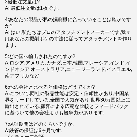
3最低注文量は?
A: 最低注文量は1枚です.
4:あなたの製品が私の掘削機に合っていることは確かです
か?
A: はい,私たちはプロのアタッチメントメーカーです,我々
はあなたの掘削ボケの寸法に従ってアタッチメントを作り
ます.
5:どの国へ輸出されたのですか?
A:ロシア,アメリカ,カナダ,日本,韓国,マレーシア,インド,イ
ンドネシア,オーストラリア,ニュージーランド,イスラエル,
南アフリカなど
6:他の会社と比べると価格はどうですか?
A について
:
同社の製品性能は安定・信頼性があり,中国業
界をリードしている.全国で人気があり,世界30カ国以上に
輸出されている.顧客による広範な比較とフィードバック
に基づいて他の会社よりも競争力があります.
7:
保証期間はどのくらいですか.
A:鉄管の保証は6ヶ月です.
ゴムチューブ保証