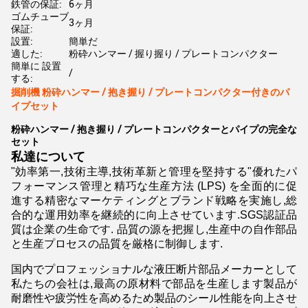
鉄管の保証:
6ヶ月
ゴムチューブ
3ヶ月
保証:
設置:
簡単だ
適した:
粉砕ハンマー / 握り握り / プレートコンパクター
簡単に 設置
/
する:
掘削機 粉砕ハンマー / 抱き握り / プレートコンパクター付きのパ
イプセット
粉砕ハンマー / 抱き握り / プレートコンパクターとパイプの完全な
セット
私達について
"効率第一,技術主導,技術革新と管理を堅持する"優れたパ
フォーマンス管理と精巧な生産方法 (LPS) を全面的に促
進する精密なマーケティングとブランド戦略を実施し,総
合的な運用効率を継続的に向上させています.SGS認証品
質は企業の生命です. 品質の源を把握し,生産中の自作部品
と生産プロセスの品質を厳格に制御します.
国内でプロフェッショナルな液圧断片部品メーカーとして
私たちの会社は,最高の原材料で部品を生産します製品が
耐磨性や疲労性を高めるため製品のシール性能を向上させ