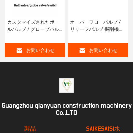
マイズされたボー
オーバーフローバルブ /
コマツー
ブ / グローブバル
リリーフバルブ 掘削機の
ブ コベ
 掘削機のスイッチ
仕様で完了
た完全モ
お問い合わせ
お問い合わせ
Guangzhou qianyuan construction machinery
Co,.LTD
製品
SAIKESAISI水