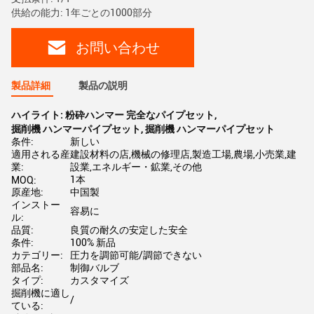
供給の能力: 1年ごとの1000部分
お問い合わせ
製品詳細
製品の説明
ハイライト:
粉砕ハンマー 完全なパイプセット
,
掘削機 ハンマーパイプセット
,
掘削機 ハンマーパイプセット
条件:
新しい
適用される産
建設材料の店,機械の修理店,製造工場,農場,小売業,建
業:
設業,エネルギー・鉱業,その他
1本
MOQ:
原産地:
中国製
インストー
容易に
ル:
品質:
良質の耐久の安定した安全
条件:
100% 新品
カテゴリー:
圧力を調節可能/調節できない
部品名:
制御バルブ
タイプ:
カスタマイズ
掘削機に適し
/
ている: