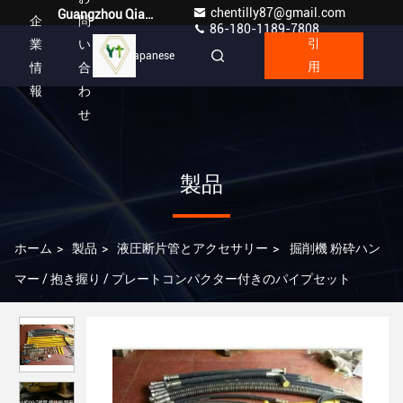
chentilly87@gmail.com
Guangzhou Qianyuan Construction Machinery Co,.LTD
企
問
86-180-1189-7808
業
い
引
Japanese
情
合
用
報
わ
せ
製品
ホーム
>
製品
>
液圧断片管とアクセサリー
>
掘削機 粉砕ハン
マー / 抱き握り / プレートコンパクター付きのパイプセット