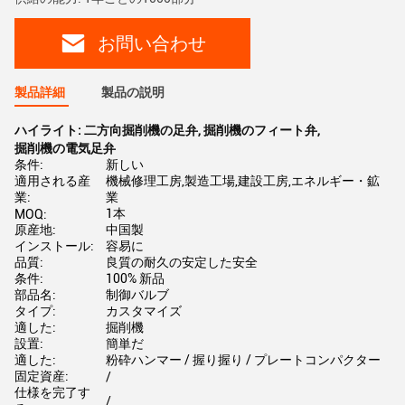
お問い合わせ
製品詳細
製品の説明
ハイライト:
二方向掘削機の足弁
,
掘削機のフィート弁
,
掘削機の電気足弁
条件:
新しい
適用される産
機械修理工房,製造工場,建設工房,エネルギー・鉱
業:
業
1本
MOQ:
原産地:
中国製
インストール:
容易に
品質:
良質の耐久の安定した安全
条件:
100% 新品
部品名:
制御バルブ
タイプ:
カスタマイズ
適した:
掘削機
設置:
簡単だ
適した:
粉砕ハンマー / 握り握り / プレートコンパクター
固定資産:
/
仕様を完了す
/