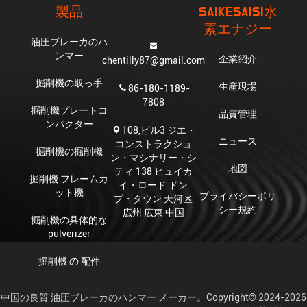
製品
SAIKESAISI水
素エナジー
油圧ブレーカのハ
ンマー
企業紹介
chentilly87@gmail.com
掘削機の取っ手
生産現場
86-180-1189-
7808
掘削機プレートコ
品質管理
ンパクター
108,ビル3 ジエ・
ニュース
コンストラクショ
掘削機の掘削機
ン・マシナリー・シ
地図
ティ 138 ヒュイカ
掘削機 フレームカ
イ・ロード ドン
ット機
プライバシーポリ
プ・タウン 天河区
シー規約
広州 広東 中国
掘削機の具体的な
pulverizer
掘削機 の 配件
中国の良質 油圧ブレーカのハンマー メーカー。Copyright© 2024-2026