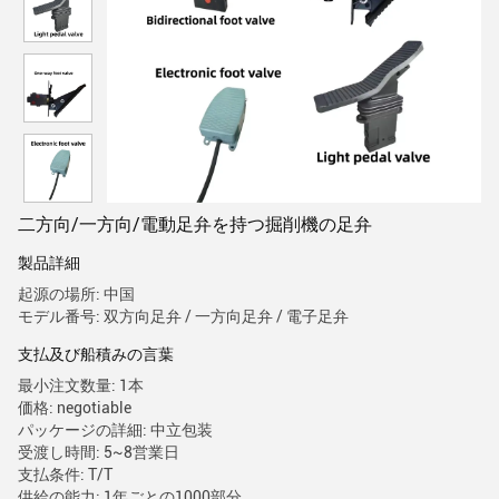
二方向/一方向/電動足弁を持つ掘削機の足弁
製品詳細
起源の場所: 中国
モデル番号: 双方向足弁 / 一方向足弁 / 電子足弁
支払及び船積みの言葉
最小注文数量: 1本
価格: negotiable
パッケージの詳細: 中立包装
受渡し時間: 5~8営業日
支払条件: T/T
供給の能力: 1年ごとの1000部分