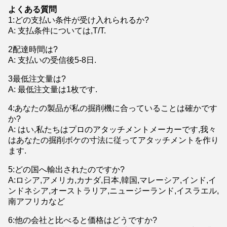
よくある質問
1
:
どの支払い条件が受け入れられるか?
A: 支払条件については,T/T.
2配達時間は?
A: 支払いの受信後5-8日.
3最低注文量は?
A: 最低注文量は1枚です.
4:あなたの製品が私の掘削機に合っていることは確かです
か?
A: はい,私たちはプロのアタッチメントメーカーです,我々
はあなたの掘削ボケの寸法に従ってアタッチメントを作り
ます.
5:どの国へ輸出されたのですか?
A:ロシア,アメリカ,カナダ,日本,韓国,マレーシア,インド,イ
ンドネシア,オーストラリア,ニュージーランド,イスラエル,
南アフリカなど
6:他の会社と比べると価格はどうですか?