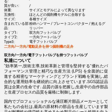
る:
質が良い:
/
体重:
サイズとモデルによって異なります
互換性:
ほとんどの掘削機モデルに合致する
サイズ:
各種サイズ
含まれている部
粉砕ハンマー / プレートコンパクター / 抱えるグ
品:
リッバー
タイプ1:
双方向フットバルブ
タイプ2:
一方向フートバルブ
電子フットバルブ
Type3:
二方向/一方向/電動足弁を持つ掘削機の足弁
双方向/一方向/電子フットバルブを持つフットバルブ
私達について
"効率第一,技術主導,技術革新と管理を堅持する"優れたパ
フォーマンス管理と精巧な生産方法 (LPS) を全面的に促
進する精密なマーケティングとブランド戦略を実施し,総
合的な運用効率を継続的に向上させています.SGS認証品
質は企業の生命です. 品質の源を把握し,生産中の自作部品
と生産プロセスの品質を厳格に制御します.
国内でプロフェッショナルな液圧断片部品メーカーとして
私たちの会社は,最高の原材料の部品を生産しています製
品が耐磨性や疲労性を高めるため製品のシール性能を向上