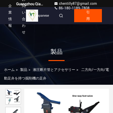
chentilly87@gmail.com
Guangzhou Qianyuan Construction Machinery Co,.LTD
企
問
86-180-1189-7808
業
い
引
Japanese
情
合
用
報
わ
せ
製品
ホーム
>
製品
>
液圧断片管とアクセサリー
>
二方向/一方向/電
動足弁を持つ掘削機の足弁