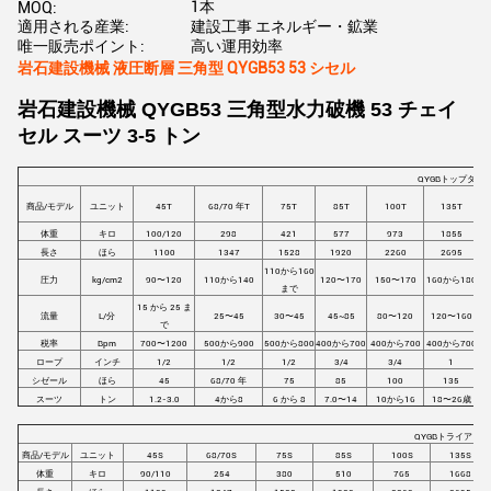
1本
MOQ:
適用される産業:
建設工事 エネルギー・鉱業
唯一販売ポイント:
高い運用効率
岩石建設機械 液圧断層 三角型 QYGB53 53 シセル
岩石建設機械 QYGB53 三角型水力破機 53 チェイ
セル スーツ 3-5 トン
QYGB
トップタイプ
商品/モデル
ユニット
45
T
68/70 年
T
75
T
85
T
100
T
135
T
体重
キロ
100/120
298
421
577
973
1855
長さ
ほら
1100
1347
1528
1920
2260
2695
110から160
圧力
kg/cm2
90〜120
110から140
120〜170
150〜170
160から180
1
まで
15 から 25 ま
流量
L/分
25〜45
30〜45
45~85
80〜120
120〜160
1
で
税率
Bpm
700〜1200
500から900
500から800
400から700
400から700
400から700
4
ロープ
インチ
1/2
1/2
1/2
3/4
3/4
1
シゼール
ほら
45
68/70 年
75
85
100
135
スーツ
トン
1.2-3.0
4から8
6 から 8
7.0〜14
10から16
18〜26歳
QYGB
トライアング
商品/モデル
ユニット
45S
68/70S
75S
85S
100S
135S
体重
キロ
90/110
254
380
510
765
1668