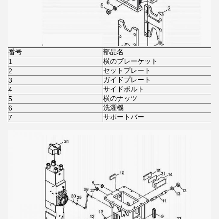
番号
部品名
横のブレーケット
1
セットプレート
2
ガイドプレート
3
サイドボルト
4
横のナッツ
5
洗濯機
6
サポートバー
7