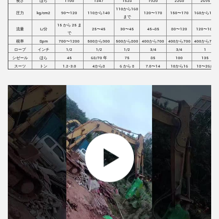
長さ
ほら
1100
1347
1528
1920
2260
2695
110から160
圧力
kg/cm2
90〜120
110から140
120〜170
150〜170
160から180
まで
15 から 25 ま
流量
L/分
25〜45
30〜45
45~85
80〜120
120〜160
で
税率
Bpm
700〜1200
500から900
500から800
400から700
400から700
400から700
ロープ
インチ
1/2
1/2
1/2
3/4
3/4
1
シゼール
ほら
45
68/70 年
75
85
100
135
スーツ
トン
1.2-3.0
4から8
6 から 8
7.0〜14
10から16
18〜26歳