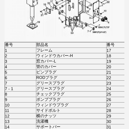
番号
部品名
番号
フレーム
1
17
ウィンドウカバー-H
2
18
窓カバー-L
3
19
管のカバー
4
20
ピンプラグ
5
21
RODプラグ
6
22
グリースプラグ
7
23
グリースプラグ
7 - 1
24
チェックプラグ
8
25
ポンププラグ
9
26
ウィンドウプラグ
10
27
サイドボルト
11
28
横のナッツ
12
29
洗濯機
13
30
サポートバー
14
31