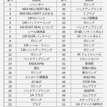
番号
部品名
番号
部品名
シリンダー
Oリング
1
29
M24 HELI-SERT 挿入
バックアップリング
2
30
M20 HELI-SERT 入力する
1 プラグ
3
31
140 U-パック
バルブ調整器
4
32
140 バッファーリング
Oリング
5
33
140 DUST SEAL について
バックアップリング
6
34
シール保持器
24 細いソケットボルト
7
35
135 SLDE パッケージ
20 ソケットボルト
8
36
Oリング
Oリング
9
37
135 シール・ライン
Oリング
10
38
135 バックアップリング
Oリング
11
39
Oリング
45 フェイスシール
12
40
バックアップリング
フロントカバー
13
41
前頭部
14
KNOCKPIN
42
茂み
前面の茂み
15
43
0リング
推力リング
16
44
ストローク調整器
17
45
ROD PIN
18
22 NUT
46
STOP PIN
0リング
ゴムプラグ
19
47
バックアップリング
前頭PIN
20
48
1/4 プラグ
ゴムプラグ
21
49
Oリング
スナップリング
22
50
プラグ
1/4 グリース NIPPLF
23
51