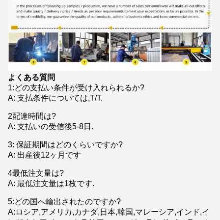
よくある質問
1
:
どの支払い条件が受け入れられるか?
A: 支払条件については,T/T.
2配達時間は?
A: 支払いの受信後5-8日.
3: 保証期間はどのくらいですか?
A: 出産後12ヶ月です
4最低注文量は?
A: 最低注文量は1枚です.
5:どの国へ輸出されたのですか?
A:ロシア,アメリカ,カナダ,日本,韓国,マレーシア,インド,イ