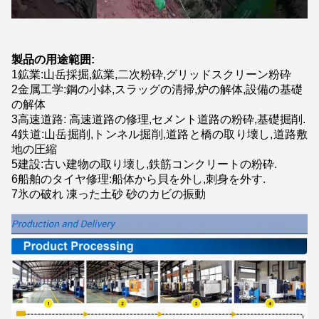
製品の用途範囲:
1鉱業:山岳採掘,鉱業,二次粉砕,グリッドスクリーン粉砕
2金属工学:鋼の小鉢,スラッグの清掃,炉の解体,設備の基礎
の解体
3高速道路: 高速道路の修理,セメント道路の粉砕,基礎掘削.
4鉄道:山岳掘削,トンネル掘削,道路と橋の取り壊し,道路敷
地の圧縮
5建設:古い建物の取り壊し,鉄筋コンクリートの粉砕.
6船舶のタイヤ修理:船体から貝を外し,刺身を外す.
7氷の破れ 凍った土砂 砂のカビの振動