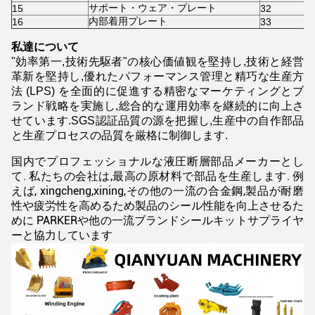
サポート・ウェア・プレート
15
32
内部着用プレート
16
33
私達について
"効率第一,技術先駆者"の核心価値観を堅持し,技術と経営
革新を堅持し,優れたパフォーマンス管理と精巧な生産方
法 (LPS) を全面的に促進する精密なマーケティングとブ
ランド戦略を実施し,総合的な運用効率を継続的に向上さ
せています.SGS認証品質の源を把握し,生産中の自作部品
と生産プロセスの品質を厳格に制御します.
国内でプロフェッショナルな液圧断層部品メーカーとし
て. 私たちの会社は,最高の原材料で部品を生産します. 例
えば, xingcheng,xining,その他の一流の合金鋼,製品が耐磨
性や疲労性を高めるため製品のシール性能を向上させるた
めに PARKERや他の一流ブランドシールキットサプライヤ
ーと協力しています