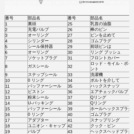
番号
部品名
番号
部品名
裏頭
乳首の油脂
1
25
充電バルブ
棒のピン
2
26
オーリング
ピンを止めて
3
27
シリンダー
ゴムプラグ
4
28
シール保持器
前頭ピンは
5
29
オーリング
リング ブッシュ
6
30
ソケットプラグ
フロントカバー
7
31
ロッド・モイル・ポイ
ガスシール
8
32
ント
ステップシール
洗濯機
9
33
0 リング
ボルトを介して
10
34
バッファーシール
ハックスナッツ
11
35
ピストン
エアチェックバルブ
12
36
粉末シール
Qリング
13
37
U-パッキング
Qリング
14
38
バッファーシール
ホールヘックスプラグ
15
39
0 リング
ゴムプラグ
16
40
アダプター
スナップリング
17
41
ユニオン・キャップ
クック・ピン
18
42
バルブ
ヘックスヘッドプラグ
19
43