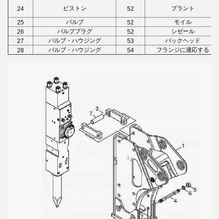
ピストン
ブラント
24
52
バルブ
モイル
25
52
バルブプラグ
シゼール
26
52
バルブ・ハウジング
バックヘッド
27
53
バルブ・ハウジング
フランジに適応する
28
54