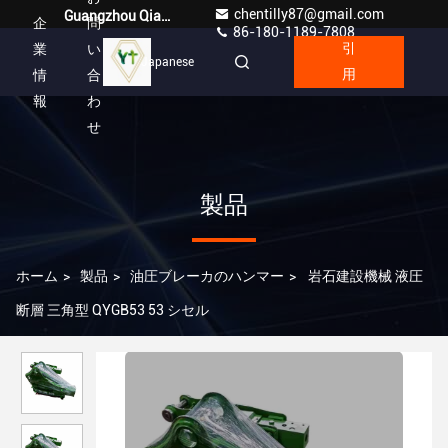
chentilly87@gmail.com
Guangzhou Qianyuan Construction Machinery Co,.LTD
企
問
86-180-1189-7808
業
い
引
Japanese
情
合
用
報
わ
せ
製品
ホーム
>
製品
>
油圧ブレーカのハンマー
>
岩石建設機械 液圧
断層 三角型 QYGB53 53 シセル