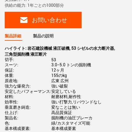
供給の能力: 1年ごとの1000部分
お問い合わせ
製品詳細
製品の説明
ハイライト:
岩石建設機械 液圧破機
,
53 シゼルの水力断片器
,
三角型掘削機 液圧断片
切手:
53
スーツ:
3.0−5.0 トンの掘削機
保証:
12ヶ月
体重:
155のkg
原産地:
広東 広州
強力な爆発力:
強い破裂
安定したパフォーマンス:
安定している
材料:
耐磨材料,耐作性
効率性:
強い打撃力,リバウンドなし
垂直磨き鋳造:
変なことは無い
仕上げ:
高品質保証
製品名:
掘削機の油圧ブレーカ
色:
緑/カスタマイズ可能
基本構成要素:
基本構成要素