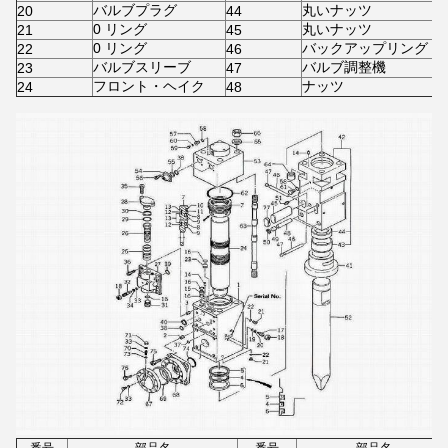
バルブプラグ
丸いナッツ
20
44
0 リング
丸いナッツ
21
45
0 リング
バックアップリング
22
46
バルブスリーブ
バルブ調整機
23
47
フロント・ヘイク
ナッツ
24
48