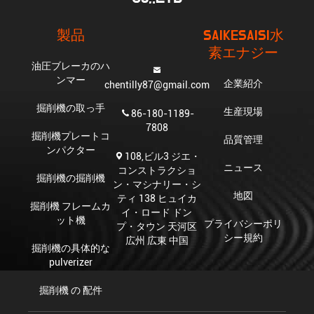
製品
SAIKESAISI水
素エナジー
油圧ブレーカのハ
ンマー
企業紹介
chentilly87@gmail.com
掘削機の取っ手
生産現場
86-180-1189-
7808
掘削機プレートコ
品質管理
ンパクター
108,ビル3 ジエ・
ニュース
コンストラクショ
掘削機の掘削機
ン・マシナリー・シ
地図
ティ 138 ヒュイカ
掘削機 フレームカ
イ・ロード ドン
ット機
プライバシーポリ
プ・タウン 天河区
シー規約
広州 広東 中国
掘削機の具体的な
pulverizer
掘削機 の 配件