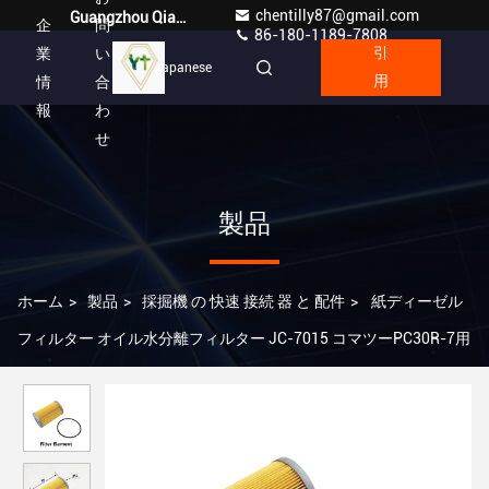
chentilly87@gmail.com
Guangzhou Qianyuan Construction Machinery Co,.LTD
企
問
86-180-1189-7808
業
い
引
Japanese
情
合
用
報
わ
せ
製品
ホーム
>
製品
>
採掘機 の 快速 接続 器 と 配件
>
紙ディーゼル
フィルター オイル水分離フィルター JC-7015 コマツーPC30R-7用