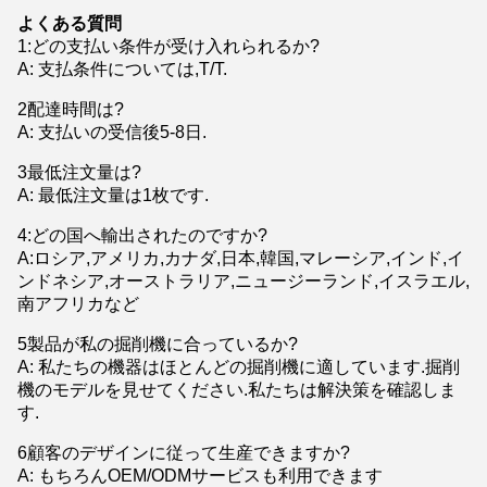
よくある質問
1
:
どの支払い条件が受け入れられるか?
A: 支払条件については,T/T.
2配達時間は?
A: 支払いの受信後5-8日.
3最低注文量は?
A: 最低注文量は1枚です.
4:どの国へ輸出されたのですか?
A:ロシア,アメリカ,カナダ,日本,韓国,マレーシア,インド,イ
ンドネシア,オーストラリア,ニュージーランド,イスラエル,
南アフリカなど
5製品が私の掘削機に合っているか?
A: 私たちの機器はほとんどの掘削機に適しています.掘削
機のモデルを見せてください.私たちは解決策を確認しま
す.
6顧客のデザインに従って生産できますか?
A: もちろんOEM/ODMサービスも利用できます