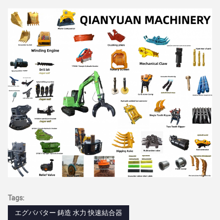
Tags:
エグババター 鋳造 水力 快速結合器