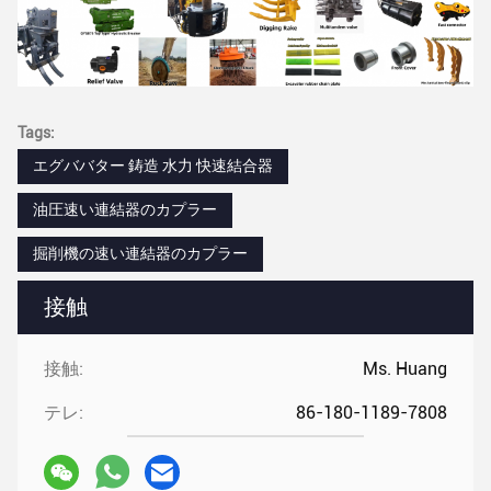
Tags:
エグババター 鋳造 水力 快速結合器
油圧速い連結器のカプラー
掘削機の速い連結器のカプラー
接触
接触:
Ms. Huang
テレ:
86-180-1189-7808