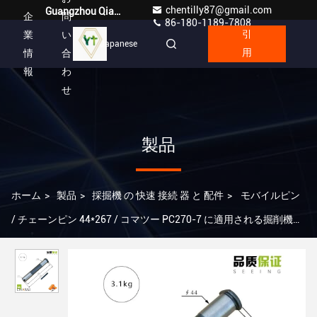
chentilly87@gmail.com
Guangzhou Qianyuan Construction Machinery Co,.LTD
企
問
86-180-1189-7808
業
い
引
Japanese
情
合
用
報
わ
せ
製品
ホーム
>
製品
>
採掘機 の 快速 接続 器 と 配件
>
モバイルピン
/ チェーンピン 44*267 / コマツー PC270-7 に適用される掘削機用
アクセサリー