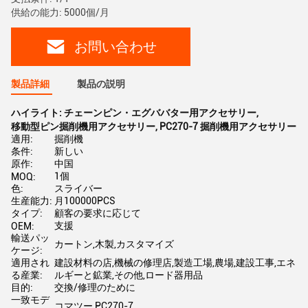
供給の能力: 5000個/月
お問い合わせ
製品詳細
製品の説明
ハイライト:
チェーンピン・エグババター用アクセサリー
,
移動型ピン掘削機用アクセサリー
,
PC270-7 掘削機用アクセサリー
適用:
掘削機
条件:
新しい
原作:
中国
1個
MOQ:
色:
スライバー
生産能力:
月100000PCS
タイプ:
顧客の要求に応じて
支援
OEM:
輸送パッ
カートン,木製,カスタマイズ
ケージ:
適用され
建設材料の店,機械の修理店,製造工場,農場,建設工事,エネ
る産業:
ルギーと鉱業,その他,ロード器用品
目的:
交換/修理のために
一致モデ
コマツー PC270-7