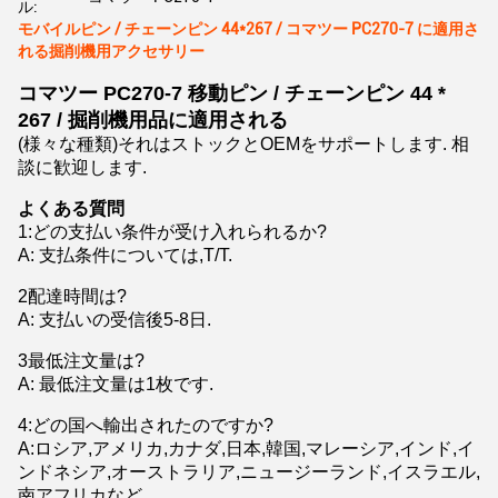
ル:
モバイルピン / チェーンピン 44*267 / コマツー PC270-7 に適用さ
れる掘削機用アクセサリー
コマツー PC270-7 移動ピン / チェーンピン 44 *
267 / 掘削機用品に適用される
それは
(様々な種類)
ストックとOEMをサポートします. 相
談に歓迎します.
よくある質問
1
:
どの支払い条件が受け入れられるか?
A: 支払条件については,T/T.
2配達時間は?
A: 支払いの受信後5-8日.
3最低注文量は?
A: 最低注文量は1枚です.
4:どの国へ輸出されたのですか?
A:ロシア,アメリカ,カナダ,日本,韓国,マレーシア,インド,イ
ンドネシア,オーストラリア,ニュージーランド,イスラエル,
南アフリカなど