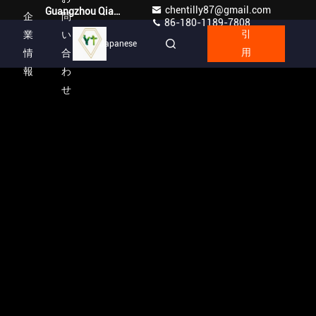
chentilly87@gmail.com
Guangzhou Qianyuan Construction Machinery Co,.LTD
企
問
86-180-1189-7808
業
い
引
Japanese
情
合
用
報
わ
せ