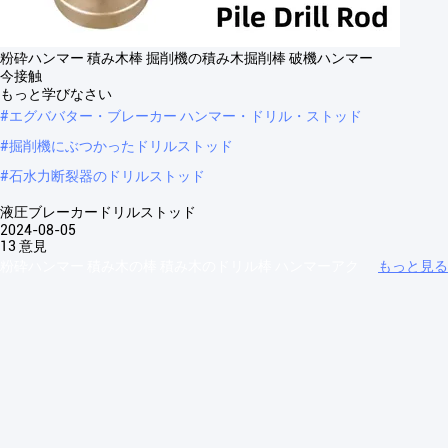
粉砕ハンマー 積み木棒 掘削機の積み木掘削棒 破機ハンマー
今接触
もっと学びなさい
#
エグババター・ブレーカー ハンマー・ドリル・ストッド
#
掘削機にぶつかったドリルストッド
#
石水力断裂器のドリルストッド
液圧ブレーカードリルストッド
2024-08-05
13 意見
粉砕ハンマー 積み木の棒 積み木のドリル棒 ハンマーアク
もっと見る
セサリー 掘削機ブレーカーハンマー 私達について 企業では"効率第一
テクノロジーの先駆者"という 核心的価値観を堅持し テクノロジーと経
営の革新を堅持しています優れたパフォーマンス管理と精巧な生産方法
(LPS) を全面的に促進する精密なマーケティングとブランド戦略を実施
し,総合的な運用効率を継続的に向上させています.SGS認証品質は企業
の...
もっと見る
来場者のメッセージ
伝言を残す