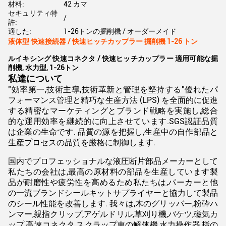
材料:
42 カマ
セキュリティ特
/
許:
適した:
1-26トンの掘削機 / オーダーメイド
液体型 快速接続器 / 快速ヒッチカップラー 掘削機 1-26 トン
ルイキシング 快速コネクタ / 快速ヒッチカップラー 適用可能な掘
削機, 水力型, 1-26トン
私達について
"効率第一,技術主導,技術革新と管理を堅持する"優れたパ
フォーマンス管理と精巧な生産方法 (LPS) を全面的に促進
する精密なマーケティングとブランド戦略を実施し,総合
的な運用効率を継続的に向上させています.SGS認証品質
は企業の生命です. 品質の源を把握し,生産中の自作部品と
生産プロセスの品質を厳格に制御します.
国内でプロフェッショナルな液圧断片部品メーカーとして
私たちの会社は,最高の原材料の部品を生産しています製
品が耐磨性や疲労性を高めるため私たちは,パーカーと他
の一流ブランドシールキットサプライヤーと協力して製品
のシール性能を改善します. 我々は,木のグリッバー,粉砕ハ
ンマー,親指クリップ,アゲルドリル,草刈り機,バケツ,磁気カ
ップ,高速コネクタ,スクラップ車の解体機,水力操作器,指の