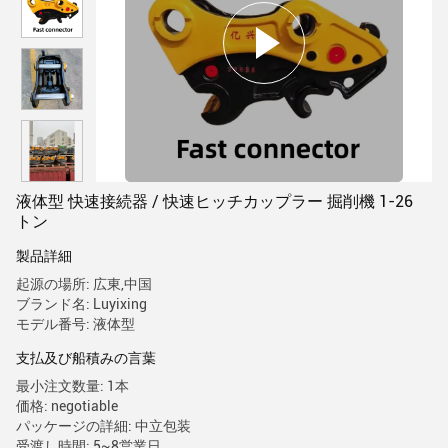
液体型 快速接続器 / 快速ヒッチカップラー 掘削機 1-26
トン
製品詳細
起源の場所: 広東,中国
ブランド名: Luyixing
モデル番号: 液体型
支払及び船積みの言葉
最小注文数量: 1本
価格: negotiable
パッケージの詳細: 中立包装
受渡し時間: 5~8営業日