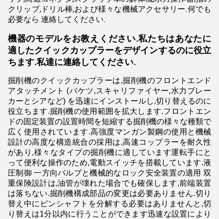
クリップ,ドリル棒,および様々な機械アクセサリー.何でも
必要なら 連絡してください.
機器のモデルをお教えください.私たちはあなたに
適したクイックカップラーをデザインするのに役立
ちます.私達に連絡してください.
掘削機のクイックカップラーは,掘削機のフロントエンド
アタッチメント (バケツ,スキャリファイヤー,水力ブレー
カーとシアなど) を迅速にインストールし,切り替えるのに
役立ちます.掘削機の使用範囲を拡大します.フロントエン
ドの固定装置の設置時間を短縮する掘削機の様々な種類で
広く使用されています.高強度マンガン製鋼の使用と機械
設計の高度な構造統合の採用は,高速コップラーを耐久性
があり,様々なタイプの掘削機に適しています運転手にと
って便利な操作のため,電動スイッチを搭載しています.液
圧制御 一方向バルブと機械的なロック安全装置の適用 双
重保険設計は,油管が壊れた場合でも確保します,前端装置
は落ちない.掘削機構成部品の変更は必要ありません.切り
替え中にピンシャフトを分解する必要はありませんと,切
り替えは1分以内に行うことができます迅速な設置により