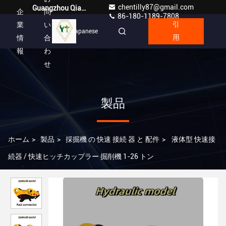
chentilly87@gmail.com
Guangzhou Qianyuan Construction Machinery Co,.LTD
企
問
86-180-1189-7808
業
い
引
Japanese
情
合
用
報
わ
せ
製品
ホーム
>
製品
>
採掘機 の 快速 接続 器 と 配件
>
液体型 快速接
続器 / 快速ヒッチカップラー 掘削機 1-26 トン