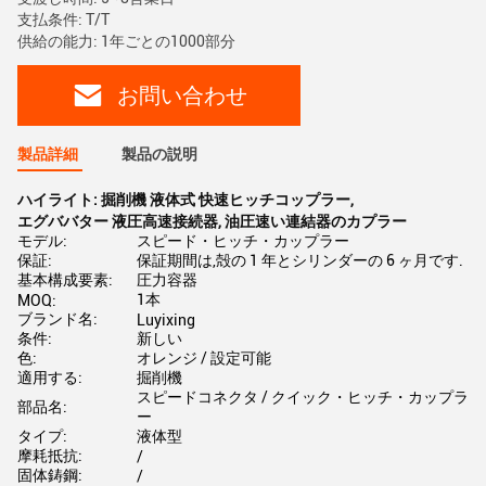
支払条件: T/T
供給の能力: 1年ごとの1000部分
お問い合わせ
製品詳細
製品の説明
ハイライト:
掘削機 液体式 快速ヒッチコップラー
,
エグババター 液圧高速接続器
,
油圧速い連結器のカプラー
モデル:
スピード・ヒッチ・カップラー
保証:
保証期間は,殻の 1 年とシリンダーの 6 ヶ月です.
基本構成要素:
圧力容器
1本
MOQ:
ブランド名:
Luyixing
条件:
新しい
色:
オレンジ / 設定可能
適用する:
掘削機
スピードコネクタ / クイック・ヒッチ・カップラ
部品名:
ー
タイプ:
液体型
摩耗抵抗:
/
固体鋳鋼:
/