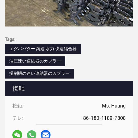
Tags:
エグババター 鋳造 水力 快速結合器
油圧速い連結器のカプラー
掘削機の速い連結器のカプラー
接触
接触:
Ms. Huang
テレ:
86-180-1189-7808