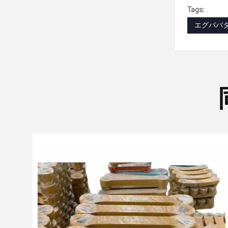
Tags:
エグババタ