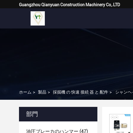
Guangzhou Qianyuan Construction Machinery Co,.LTD
ホーム
>
製品
>
採掘機 の 快速 接続 器 と 配件
>
シャンヘイ
部門
油圧ブレーカのハンマー
(47)