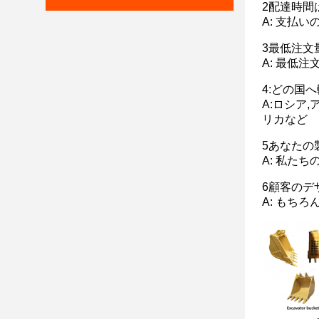
2配達時間
A: 支払い
3最低注文
A: 最低注
4:どの国
A:ロシア
リカなど
5あなたの
A: 私た
6顧客のデ
A: もち