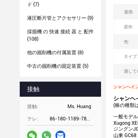
ド
(7)
適用:
液圧断片管とアクセサリー
(9)
原作:
採掘機 の 快速 接続 器 と 配件
(108)
色:
他の掘削機の付属装置
(8)
タイプ:
中古の掘削機の固定装置
(5)
適して
シャンヘインテ
接触
シャンヘイ
(株の種類
接触:
Ms. Huang
一般モデル
テレ:
86-180-1189-7808
Xugong X
ジングンJG
山東 GC68 