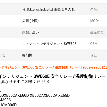
修理工房,生産工房,建設現場,その他
条件:
広州 (中国)
MOQ:
銀製、黒い
生産能力:
シャンヘ インテリジェント SWE60E
OEM:
いる:
掘削機
保証:
リジェント SWE60E 安全リレー / 温度制御リレー 119802-77200 に
ンテリジェント SWE60E 安全リレー / 温度制御リレー 119
は異なります.ご相談ください)
:
E60XE60CAXE60D XE60DAXE65CA XE65D
M906
JCM906D