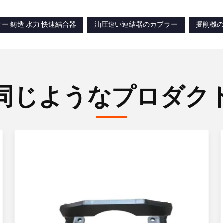
ー 鋳造 水力 快速結合器
油圧速い連結器のカプラー
掘削機
同じようなプロダク