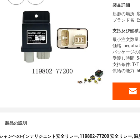
製品詳細
起源の場所: 
ブランド名: Exca
支払及び船積
最小注文数量: 
価格: negotiat
パッケージの
受渡し時間: 
支払条件: T/T
供給の能力: 5
製品の説明
シャンヘのインテリジェント安全リレー
,
119802-77200 安全リレー
,
温