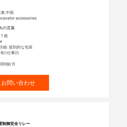
広東,中国
vator accessories
みの言葉
1 枚
e
詳細: 規則的な包装
5-8の仕事日
000個/月
お問い合わせ
度制御安全リレー