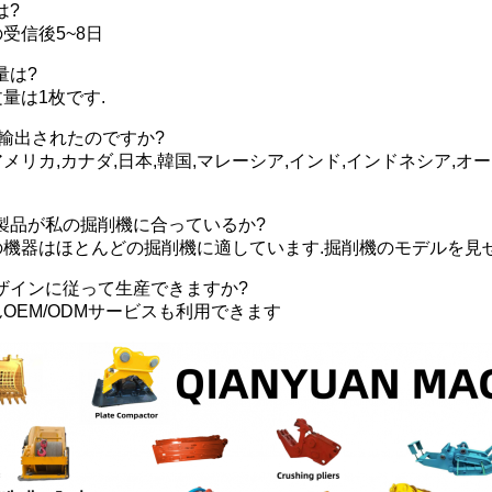
は?
の受信後5~8日
量は?
文量は1枚です.
へ輸出されたのですか?
,アメリカ,カナダ,日本,韓国,マレーシア,インド,インドネシア,
製品が私の掘削機に合っているか?
ちの機器はほとんどの掘削機に適しています.掘削機のモデルを見
ザインに従って生産できますか?
ろんOEM/ODMサービスも利用できます