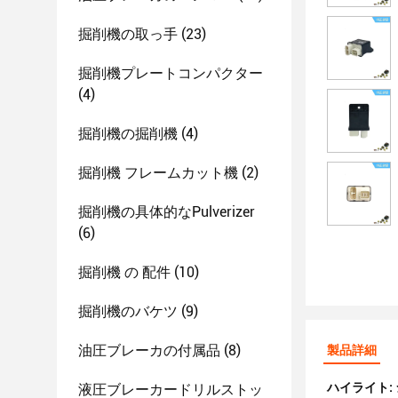
掘削機の取っ手
(23)
掘削機プレートコンパクター
(4)
掘削機の掘削機
(4)
掘削機 フレームカット機
(2)
掘削機の具体的なpulverizer
(6)
掘削機 の 配件
(10)
掘削機のバケツ
(9)
油圧ブレーカの付属品
(8)
製品詳細
ハイライト:
液圧ブレーカードリルストッ