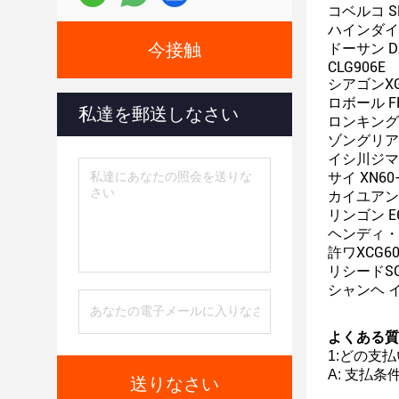
コベルコ SK5
ハインダイ R5
今接触
ドーサン DX5
CLG906E
シアゴンXG
ロボール FR6
私達を郵送しなさい
ロンキング L
ゾングリアン
イシ川ジマ IH
サイ XN60-
カイユアン 
リンゴン E6
ヘンディ・ジ
許ワXCG60
リシードSC
シャンヘ イ
よくある質
1
:
どの支払
A: 支払条件
送りなさい