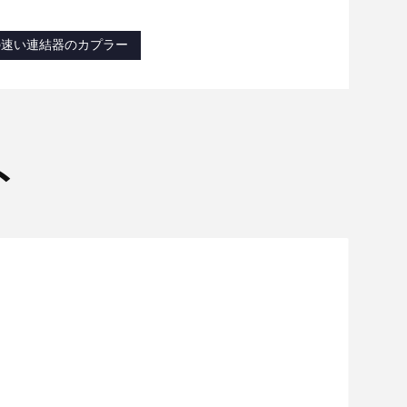
の速い連結器のカプラー
ト