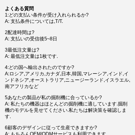
よくある質問
1
:
どの支払い条件が受け入れられるか?
A: 支払条件については,T/T.
2配達時間は?
A: 支払いの受信後5~8日
3最低注文量は?
A: 最低注文量は1枚です.
4:どの国へ輸出されたのですか?
A:ロシア,アメリカ,カナダ,日本,韓国,マレーシア,インド,イ
ンドネシア,オーストラリア,ニュージーランド,イスラエル,
南アフリカなど
5あなたの製品が私の掘削機に合っているか?
A: 私たちの機器はほとんどの掘削機に適しています.掘削
機のモデルを見せてください.私たちは解決策を確認しま
す.
6顧客のデザインに従って生産できますか?
A: もちろんOEM/ODMサービスも利用できます