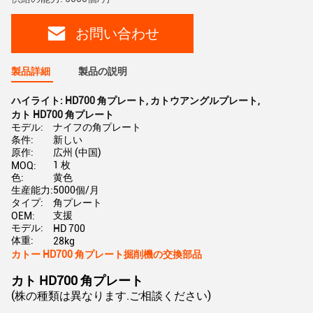
お問い合わせ
製品詳細
製品の説明
ハイライト:
HD700 角プレート
,
カトウアングルプレート
,
カト HD700 角プレート
モデル:
ナイフの角プレート
条件:
新しい
原作:
広州 (中国)
1 枚
MOQ:
色:
黄色
生産能力:
5000個/月
タイプ:
角プレート
支援
OEM:
モデル:
HD 700
体重:
28kg
カトー HD700 角プレート掘削機の交換部品
カト HD700 角プレート
(株の種類は異なります.ご相談ください)