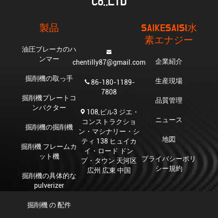
Co,.LTD
製品
SAIKESAISI水
素エナジー
油圧ブレーカのハ
ンマー
企業紹介
chentilly87@gmail.com
掘削機の取っ手
生産現場
86-180-1189-
7808
掘削機プレートコ
品質管理
ンパクター
108,ビル3 ジエ・
ニュース
コンストラクショ
掘削機の掘削機
ン・マシナリー・シ
地図
ティ 138 ヒュイカ
掘削機 フレームカ
イ・ロード ドン
ット機
プライバシーポリ
プ・タウン 天河区
シー規約
広州 広東 中国
掘削機の具体的な
pulverizer
掘削機 の 配件