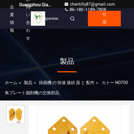
chentilly87@gmail.com
Guangzhou Qianyuan Construction Machinery Co,.LTD
企
問
86-180-1189-7808
業
い
引
Japanese
情
合
用
報
わ
せ
製品
ホーム
>
製品
>
採掘機 の 快速 接続 器 と 配件
>
カトー HD700
角プレート掘削機の交換部品