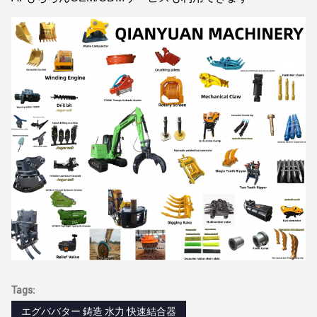
Tags:
エグババター 鋳造 水力 快速結合器