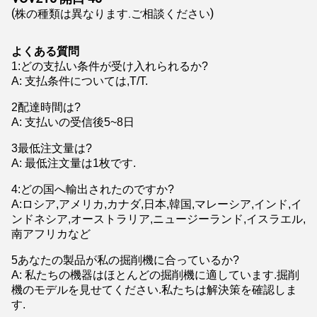
(株の種類は異なります.ご相談ください)
よくある質問
1
:
どの支払い条件が受け入れられるか?
A: 支払条件については,T/T.
2配達時間は?
A: 支払いの受信後5~8日
3最低注文量は?
A: 最低注文量は1枚です.
4:どの国へ輸出されたのですか?
A:ロシア,アメリカ,カナダ,日本,韓国,マレーシア,インド,イ
ンドネシア,オーストラリア,ニュージーランド,イスラエル,
南アフリカなど
5あなたの製品が私の掘削機に合っているか?
A: 私たちの機器はほとんどの掘削機に適しています.掘削
機のモデルを見せてください.私たちは解決策を確認しま
す.