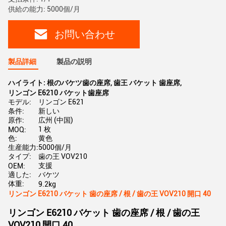
供給の能力: 5000個/月
お問い合わせ
製品詳細
製品の説明
ハイライト:
根のバケツ歯の座席
,
歯王 バケット 歯座席
,
リンゴン E6210 バケット歯座席
モデル:
リンゴン E621
条件:
新しい
原作:
広州 (中国)
1 枚
MOQ:
色:
黄色
生産能力:
5000個/月
タイプ:
歯の王 VOV210
支援
OEM:
適した:
バケツ
体重:
9.2kg
リンゴン E6210 バケット 歯の座席 / 根 / 歯の王 VOV210 開口 40
リンゴン E6210 バケット 歯の座席 / 根 / 歯の王
VOV210 開口 40