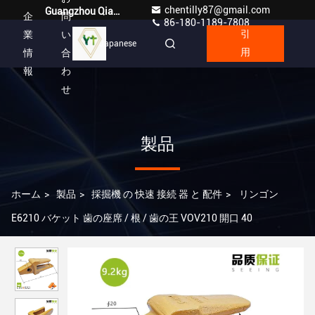
chentilly87@gmail.com
Guangzhou Qianyuan Construction Machinery Co,.LTD
企
問
86-180-1189-7808
業
い
引
Japanese
情
合
用
報
わ
せ
製品
ホーム
>
製品
>
採掘機 の 快速 接続 器 と 配件
>
リンゴン
E6210 バケット 歯の座席 / 根 / 歯の王 VOV210 開口 40