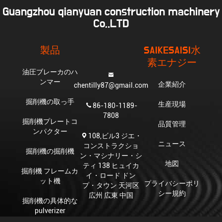
Guangzhou qianyuan construction machinery
Co,.LTD
製品
SAIKESAISI水
素エナジー
油圧ブレーカのハ
ンマー
企業紹介
chentilly87@gmail.com
掘削機の取っ手
生産現場
86-180-1189-
7808
掘削機プレートコ
品質管理
ンパクター
108,ビル3 ジエ・
ニュース
コンストラクショ
掘削機の掘削機
ン・マシナリー・シ
地図
ティ 138 ヒュイカ
掘削機 フレームカ
イ・ロード ドン
ット機
プライバシーポリ
プ・タウン 天河区
シー規約
広州 広東 中国
掘削機の具体的な
pulverizer